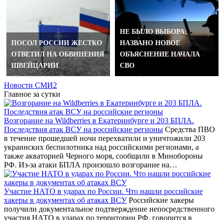
НЕ БЫЛО ВЫБОРА:
ПОСОЛ РОССИИ ЖЕСТКО
НАЗВАНО НОВОЕ
ОТВЕТИЛ НА ОБВИНЕНИЯ
ОБЪЯСНЕНИЕ НАЧАЛА
ШВЕЙЦАРИИ
СВО
Новости СМИ2
Главное за сутки
Возгорание на Wildberries в Екатеринбурге и 203 БПЛА.
Последствия атак ВСУ на российские регионы
Средства ПВО
в течение прошедшей ночи перехватили и уничтожили 203
украинских беспилотника над российскими регионами, а
также акваторией Черного моря, сообщили в Минобороны
РФ. Из-за атаки БПЛА произошло возгорание на…
Участие НАТО в ударах по России. Что нашли российские
хакеры в документах об атаках ВСУ
Российские хакеры
получили документальное подтверждение непосредственного
участия НАТО в ударах по территории РФ, говорится в