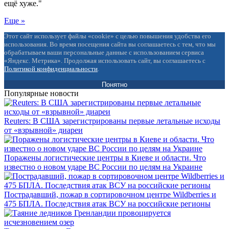
ещё хуже."
Еще »
Этот сайт использует файлы «cookie» с целью повышения удобства его
использования. Во время посещения сайта вы соглашаетесь с тем, что мы
обрабатываем ваши персональные данные с использованием сервиса
«Яндекс. Метрика». Продолжая использовать сайт, вы соглашаетесь с
Политикой конфиденциальности
.
Понятно
Популярные новости
Reuters: В США зарегистрированы первые летальные исходы
от «взрывной» диареи
Поражены логистические центры в Киеве и области. Что
известно о новом ударе ВС России по целям на Украине
Пострадавший, пожар в сортировочном центре Wildberries и
475 БПЛА. Последствия атак ВСУ на российские регионы