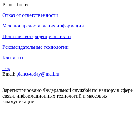
Planet Today
Отказ от ответственности
Условия предоставления информации
Политика конфиденциальности
Рекомендательные технологии
Контакты
Top
Email:
planet-today@mail.ru
Зарегистрировано Федеральной службой по надзору в сфере
связи, информационных технологий и массовых
коммуникаций
(Роскомнадзор). Реестровая запись от 07.06.2022 серия ЭЛ №
ФС 77 – 83392. При использовании, полном или частичном
цитировании материалов planet-today.ru активная
гиперссылка обязательна. Мнения и взгляды авторов не всегда
совпадают с