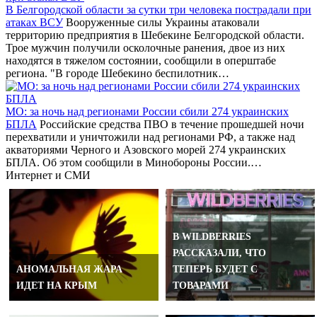
В Белгородской области за сутки три человека пострадали при
атаках ВСУ
Вооруженные силы Украины атаковали
территорию предприятия в Шебекине Белгородской области.
Трое мужчин получили осколочные ранения, двое из них
находятся в тяжелом состоянии, сообщили в оперштабе
региона. "В городе Шебекино беспилотник…
МО: за ночь над регионами России сбили 274 украинских
БПЛА
Российские средства ПВО в течение прошедшей ночи
перехватили и уничтожили над регионами РФ, а также над
акваториями Черного и Азовского морей 274 украинских
БПЛА. Об этом сообщили в Минобороны России.…
Интернет и СМИ
В WILDBERRIES
РАССКАЗАЛИ, ЧТО
АНОМАЛЬНАЯ ЖАРА
ТЕПЕРЬ БУДЕТ С
ИДЕТ НА КРЫМ
ТОВАРАМИ