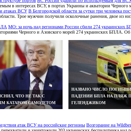
ВС России ударили по используемым для ВСУ
зуемым в интересах ВСУ, в портах Украины и акватории Черног
В Белгородской области за сутки три человека по
бласти. Трое мужчин получили осколочные ранения, двое из них
МО: за ночь над регионами России сбили 274 украинских 
кваториями Черного и Азовского морей 274 украинских БПЛА. 
НАЗВАНО ЧИСЛО ПОГИБШИ
СНИЛ, ЧТО НЕ ТАК С
ПАДЕНИИ БПЛА НА ПЛЯЖ 
М КАТАРОМ САМОЛЕТОМ
ГЕЛЕНДЖИКОМ
Возгорание на Wildbe
перехватили и уничтожили 203 украинских беспилотника над ро