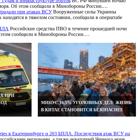
 судам и инфраструктуре портов
ВС РФ минувшей ночью
о моря. Об этом сообщили в Минобороны России.…
страдали при атаках ВСУ
Вооруженные силы Украины
 находятся в тяжелом состоянии, сообщили в оперштабе
БПЛА
Российские средства ПВО в течение прошедшей ночи
Об этом сообщили в Минобороны России.…
Х ПРИ
ПОД
МИНУС 16,5% УГОЛОВНЫХ ДЕЛ: ЖИЗНЬ
В КИТАЕ СТАНОВИТСЯ БЕЗОПАСНЕЕ
rries в Екатеринбурге и 203 БПЛА. Последствия атак ВСУ на
ссийскими регионами, а также акваторией Черного моря,