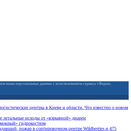
ваем ваши персональные данные с использованием сервиса «Яндекс.
огистические центры в Киеве и области. Что известно о новом
е летальные исходы от «взрывной» диареи
 «мокрый» гидрокостюм
давший, пожар в сортировочном центре Wildberries и 475