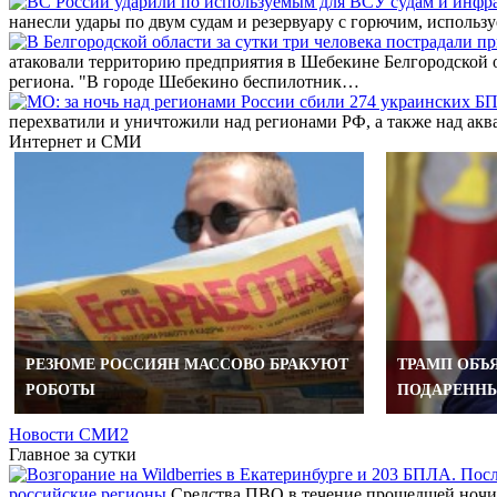
нанесли удары по двум судам и резервуару с горючим, исполь
атаковали территорию предприятия в Шебекине Белгородской о
региона. "В городе Шебекино беспилотник…
перехватили и уничтожили над регионами РФ, а также над а
Интернет и СМИ
РЕЗЮМЕ РОССИЯН МАССОВО БРАКУЮТ
ТРАМП ОБЪЯ
РОБОТЫ
ПОДАРЕННЫ
Новости СМИ2
Главное за сутки
российские регионы
Средства ПВО в течение прошедшей ночи 