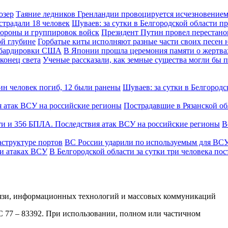
Таяние ледников Гренландии провоцируется исчезновением
Шуваев: за сутки в Белгородской области п
Президент Путин провел перестано
Горбатые киты исполняют разные части своих песен 
В Японии прошла церемония памяти о жертв
Ученые рассказали, как земные существа могли бы п
Шуваев: за сутки в Белгородс
Пострадавшие в Рязанской о
В
ВС России ударили по используемым для ВСУ
В Белгородской области за сутки три человека по
вязи, информационных технологий и массовых коммуникаций
ФС 77 – 83392. При использовании, полном или частичном