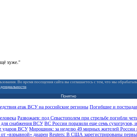
ещё хуже."
ьзования. Во время посещения сайта вы соглашаетесь с тем, что мы обрабаты
иденциальности
.
Понятно
Погибшие и пострада
Развожаев: под Севастополем при стрельбе погибли чет
ВС России поразили еще семь сухогрузов,
Мирошник: за неделю 49 мирных жителей России 
Reuters: В США зарегистрированы первы