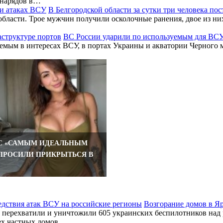
 снарядов в…
В Белгородской области за сутки три человека по
бласти. Трое мужчин получили осколочные ранения, двое из них
ВС России ударили по используемым для ВСУ
зуемым в интересах ВСУ, в портах Украины и акватории Черног
У БЕРЕГОВ ОМАНА ПОДБИЛ
С «САМЫМ ИДЕАЛЬНЫМ
ПРОСИЛИ ПРИКРЫТЬСЯ В
Возгорание домов в Я
перехватили и уничтожили 605 украинских беспилотников над 
ех частных домов…