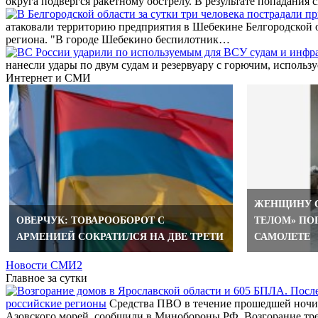
округа подвергся ракетному обстрелу. В результате попадания
атаковали территорию предприятия в Шебекине Белгородской о
региона. "В городе Шебекино беспилотник…
нанесли удары по двум судам и резервуару с горючим, исполь
Интернет и СМИ
ЖЕНЩИНУ 
ОВЕРЧУК: ТОВАРООБОРОТ С
ТЕЛОМ» ПО
АРМЕНИЕЙ СОКРАТИЛСЯ НА ДВЕ ТРЕТИ
САМОЛЕТЕ
Новости СМИ2
Главное за сутки
российские регионы
Средства ПВО в течение прошедшей ночи 
Азовского морей, сообщили в Минобороны РФ. Возгорание тр