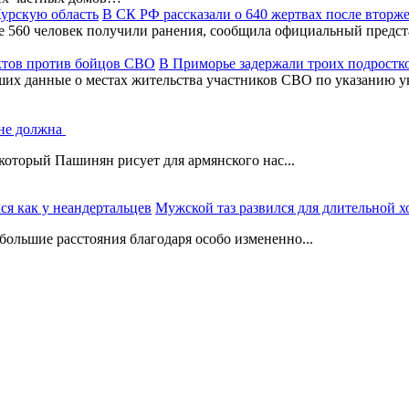
В СК РФ рассказали о 640 жертвах после вторж
ее 560 человек получили ранения, сообщила официальный предс
В Приморье задержали троих подростк
ших данные о местах жительства участников СВО по указанию у
 не должна
который Пашинян рисует для армянского нас...
Мужской таз развился для длительной х
ольшие расстояния благодаря особо измененно...