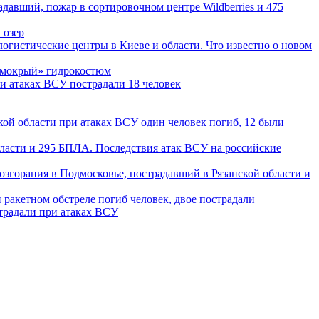
давший, пожар в сортировочном центре Wildberries и 475
 озер
огистические центры в Киеве и области. Что известно о новом
 «мокрый» гидрокостюм
ри атаках ВСУ пострадали 18 человек
кой области при атаках ВСУ один человек погиб, 12 были
бласти и 295 БПЛА. Последствия атак ВСУ на российские
озгорания в Подмосковье, пострадавший в Рязанской области и
и ракетном обстреле погиб человек, двое пострадали
страдали при атаках ВСУ