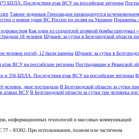
Постра
Таяние ледников Гренландии провоцируется исчезновением
Поражены л
Как один из создателей атомной бомбы придумал
Шуваев: за сутки в Белгородской области п
Шуваев: за сутки в Белгородс
Пострадавшие в Рязанской о
В
В Белгородской области за сутки пр
В Белгородской области за сутки три человека по
вязи, информационных технологий и массовых коммуникаций
ФС 77 – 83392. При использовании, полном или частичном