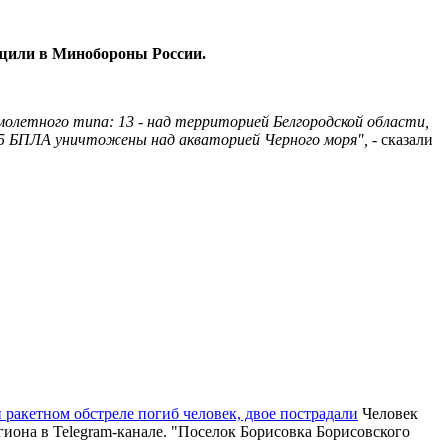
бщили в Минобороны России.
летного типа: 13 - над территорией Белгородской области,
и 5 БПЛА уничтожены над акваторией Черного моря",
- сказали
и ракетном обстреле погиб человек, двое пострадали
Человек
гиона в Telegram-канале. "Поселок Борисовка Борисовского