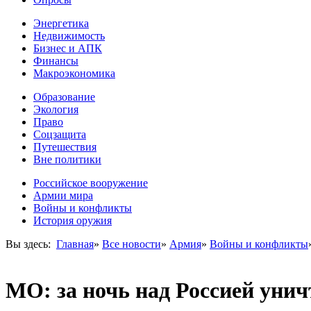
Энергетика
Недвижимость
Бизнес и АПК
Финансы
Макроэкономика
Образование
Экология
Право
Соцзащита
Путешествия
Вне политики
Российское вооружение
Армии мира
Войны и конфликты
История оружия
Вы здесь:
Главная
»
Все новости
»
Армия
»
Войны и конфликты
МО: за ночь над Россией уни