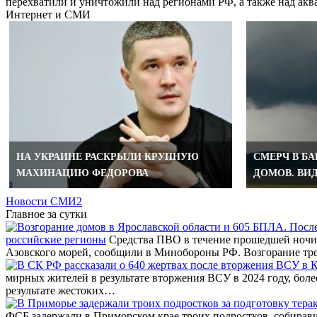
перехватили и уничтожили над регионами РФ, а также над а
Интернет и СМИ
НА УКРАИНЕ РАСКРЫЛИ КРУПНУЮ
СМЕРЧ В Б
МАХИНАЦИЮ ФЕДОРОВА
ДОМОВ. ВИ
Новости СМИ2
Главное за сутки
российские регионы
Средства ПВО в течение прошедшей ночи 
Азовского морей, сообщили в Минобороны РФ. Возгорание тр
мирных жителей в результате вторжения ВСУ в 2024 году, бол
результате жестоких…
ФСБ задержали в Приморском крае троих подростков, собирав