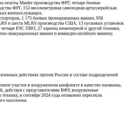
на пехоты Marder производства ФРГ, четыре боевые
дства ФРГ, 152-миллиметровая самоходная артиллерийская
ских военнослужащих.
анспортеров, 1 175 боевых бронированных машин, 958
IMARS и шесть MLRS производства США, 13 пусковых установок
, четыре РЛС ПВО, 27 единиц инженерной и другой техники,
онтно-эвакуационных машин и командно-штабную машину.
военных действиях против России в составе подразделений
енное участие в вооруженном конфликте в качестве наемника.
й, действуя с представителями ВФУ, вооруженные
ехнику, в сентябре 2024 года незаконно пересекли
го населения.