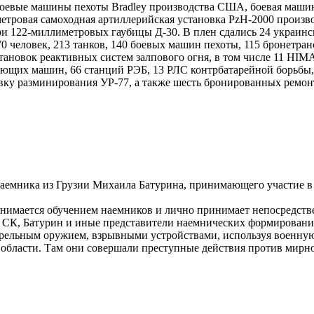
 боевые машины пехоты Bradley производства США, боевая маши
тровая самоходная артиллерийская установка PzH-2000 произво
три 122-миллиметровых гаубицы Д-30. В плен сдались 24 украин
70 человек, 213 танков, 140 боевых машин пехоты, 115 бронетр
установок реактивных систем залпового огня, в том числе 11 H
ающих машин, 66 станций РЭБ, 13 РЛС контрбатарейной борьбы
овку разминирования УР-77, а также шесть бронированных рем
наемника из Грузии Михаила Батурина, принимающего участие в 
анимается обучением наемников и лично принимает непосредств
 СК, Батурин и иные представители наемнических формировани
ельным оружием, взрывными устройствами, используя военную т
 области. Там они совершали преступные действия против мирно