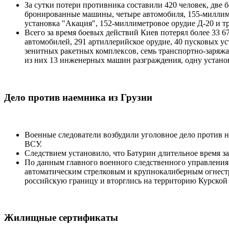
За сутки потери противника составили 420 человек, две
бронированные машины, четыре автомобиля, 155-миллиме
установка "Акация", 152-миллиметровое орудие Д-20 и 
Всего за время боевых действий Киев потерял более 33 6
автомобилей, 291 артиллерийское орудие, 40 пусковых 
зенитных ракетных комплексов, семь транспортно-заряж
из них 13 инженерных машин разграждения, одну устан
Дело против наемника из Грузии
Военные следователи возбудили уголовное дело против 
ВСУ.
Следствием установило, что Батурин длительное время з
По данным главного военного следственного управления
автоматическим стрелковым и крупнокалиберным огнестр
российскую границу и вторглись на территорию Курской
Жилищные сертификаты