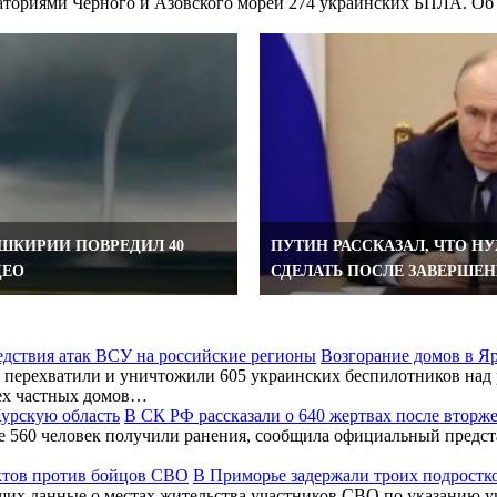
кваториями Черного и Азовского морей 274 украинских БПЛА. 
АШКИРИИ ПОВРЕДИЛ 40
ПУТИН РАССКАЗАЛ, ЧТО Н
ДЕО
СДЕЛАТЬ ПОСЛЕ ЗАВЕРШЕН
Возгорание домов в Я
перехватили и уничтожили 605 украинских беспилотников над 
ех частных домов…
В СК РФ рассказали о 640 жертвах после вторж
ее 560 человек получили ранения, сообщила официальный предс
В Приморье задержали троих подростк
ших данные о местах жительства участников СВО по указанию у