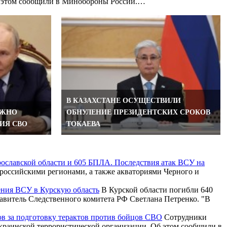
Об этом сообщили в Минобороны России.…
В КАЗАХСТАНЕ ОСУЩЕСТВИЛИ
УЖНО
ОБНУЛЕНИЕ ПРЕЗИДЕНТСКИХ СРОКОВ
ИЯ СВО
ТОКАЕВА
рославской области и 605 БПЛА. Последствия атак ВСУ на
российскими регионами, а также акваториями Черного и
ения ВСУ в Курскую область
В Курской области погибли 640
тавитель Следственного комитета РФ Светлана Петренко. "В
ов за подготовку терактов против бойцов СВО
Сотрудники
краинской террористической организации. Об этом сообщили в