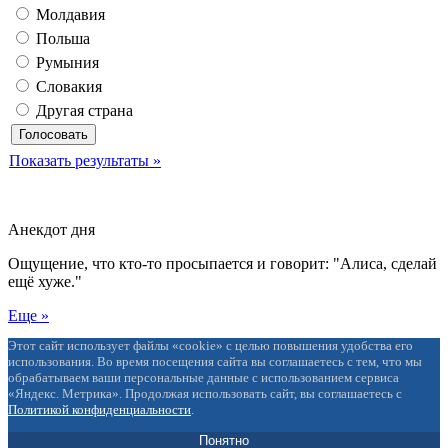
Молдавия
Польша
Румыния
Словакия
Другая страна
Показать результаты »
Анекдот дня
Ощущение, что кто-то просыпается и говорит: "Алиса, сделай
ещё хуже."
Еще »
Этот сайт использует файлы «cookie» с целью повышения удобства его
использования. Во время посещения сайта вы соглашаетесь с тем, что мы
обрабатываем ваши персональные данные с использованием сервиса
«Яндекс. Метрика». Продолжая использовать сайт, вы соглашаетесь с
Политикой конфиденциальности
.
Понятно