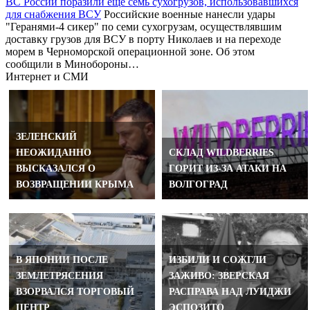
ВС России поразили еще семь сухогрузов, использовавшихся
для снабжения ВСУ
Российские военные нанесли удары
"Геранями-4 сикер" по семи сухогрузам, осуществлявшим
доставку грузов для ВСУ в порту Николаев и на переходе
морем в Черноморской операционной зоне. Об этом
сообщили в Минобороны…
Интернет и СМИ
ЗЕЛЕНСКИЙ
НЕОЖИДАННО
СКЛАД WILDBERRIES
ВЫСКАЗАЛСЯ О
ГОРИТ ИЗ-ЗА АТАКИ НА
ВОЗВРАЩЕНИИ КРЫМА
ВОЛГОГРАД
В ЯПОНИИ ПОСЛЕ
ИЗБИЛИ И СОЖГЛИ
ЗЕМЛЕТРЯСЕНИЯ
ЗАЖИВО: ЗВЕРСКАЯ
ВЗОРВАЛСЯ ТОРГОВЫЙ
РАСПРАВА НАД ЛУИДЖИ
ЦЕНТР
ЭСПОЗИТО