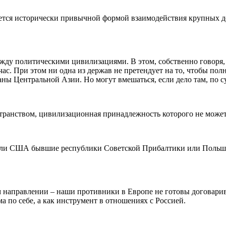
яется исторически привычной формой взаимодействия крупных 
ежду политическими цивилизациями. В этом, собственно говоря,
йчас. При этом ни одна из держав не претендует на то, чтобы по
аны Центральной Азии. Но могут вмешаться, если дело там, по 
транством, цивилизационная принадлежность которого не может
 или США бывшие республики Советской Прибалтики или Польша
м направлении – наши противники в Европе не готовы договарива
 по себе, а как инструмент в отношениях с Россией.