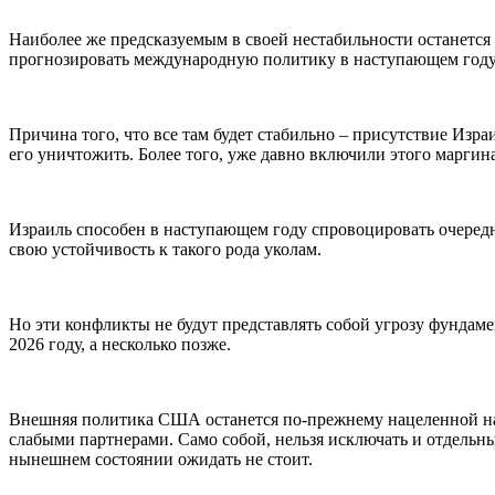
Наиболее же предсказуемым в своей нестабильности останется
прогнозировать международную политику в наступающем году. Н
Причина того, что все там будет стабильно – присутствие Изра
его уничтожить. Более того, уже давно включили этого марги
Израиль способен в наступающем году спровоцировать очередн
свою устойчивость к такого рода уколам.
Но эти конфликты не будут представлять собой угрозу фундаме
2026 году, а несколько позже.
Внешняя политика США останется по-прежнему нацеленной на п
слабыми партнерами. Само собой, нельзя исключать и отдельн
нынешнем состоянии ожидать не стоит.