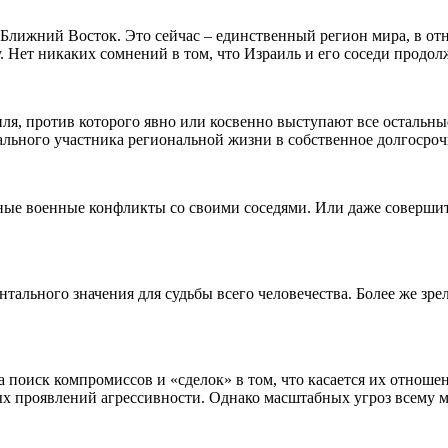
 Ближний Восток. Это сейчас – единственный регион мира, в о
ет никаких сомнений в том, что Израиль и его соседи продолжа
иля, против которого явно или косвенно выступают все остальны
нального участника региональной жизни в собственное долгосро
ые военные конфликты со своими соседями. Или даже совершить
нтального значения для судьбы всего человечества. Более же зр
оиск компромиссов и «сделок» в том, что касается их отношен
ых проявлений агрессивности. Однако масштабных угроз всему м