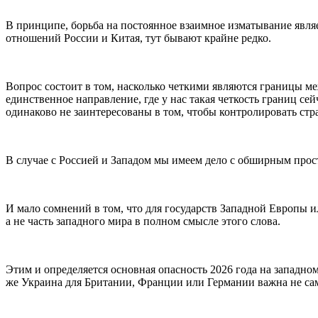
В принципе, борьба на постоянное взаимное изматывание явл
отношений России и Китая, тут бывают крайне редко.
Вопрос состоит в том, насколько четкими являются границы м
единственное направление, где у нас такая четкость границ се
одинаково не заинтересованы в том, чтобы контролировать стр
В случае с Россией и Западом мы имеем дело с обширным прос
И мало сомнений в том, что для государств Западной Европы
а не часть западного мира в полном смысле этого слова.
Этим и определяется основная опасность 2026 года на западно
же Украина для Британии, Франции или Германии важна не сама