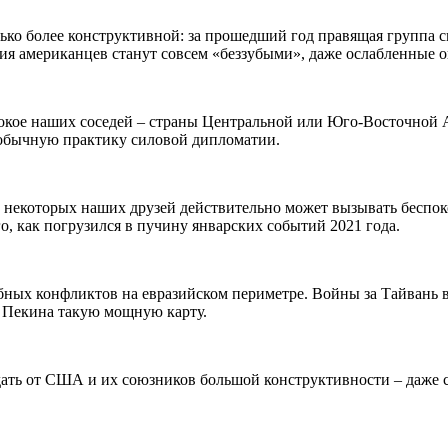
лько более конструктивной: за прошедший год правящая группа с
вия американцев станут совсем «беззубыми», даже ослабленные о
покое наших соседей – страны Центральной или Юго-Восточной 
 обычную практику силовой дипломатии.
 у некоторых наших друзей действительно может вызывать бесп
о, как погрузился в пучину январских событий 2021 года.
ных конфликтов на евразийском периметре. Войны за Тайвань в 
в Пекина такую мощную карту.
дать от США и их союзников большой конструктивности – даже с