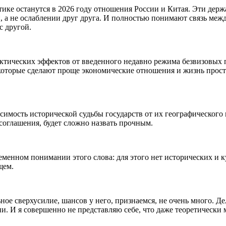
ике останутся в 2026 году отношения России и Китая. Эти дер
 а не ослаблении друг друга. И полностью понимают связь межд
с другой.
актических эффектов от введенного недавно режима безвизовых
которые сделают проще экономические отношения и жизнь прос
симость исторической судьбы государств от их географического
 соглашения, будет сложно назвать прочным.
еменном понимании этого слова: для этого нет исторических и к
щем.
ное сверхусилие, шансов у него, признаемся, не очень много. 
ии. И я совершенно не представляю себе, что даже теоретически