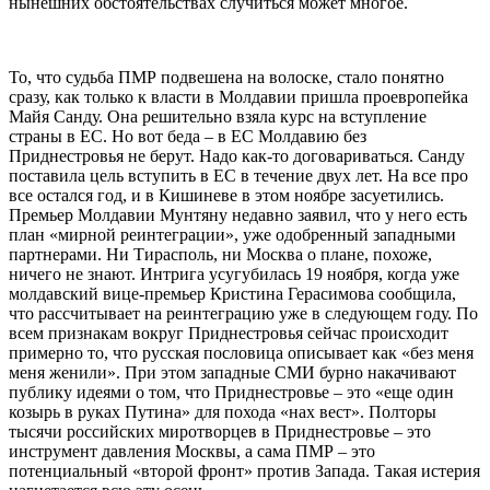
нынешних обстоятельствах случиться может многое.
То, что судьба ПМР подвешена на волоске, стало понятно
сразу, как только к власти в Молдавии пришла проевропейка
Майя Санду. Она решительно взяла курс на вступление
страны в ЕС. Но вот беда – в ЕС Молдавию без
Приднестровья не берут. Надо как-то договариваться. Санду
поставила цель вступить в ЕС в течение двух лет. На все про
все остался год, и в Кишиневе в этом ноябре засуетились.
Премьер Молдавии Мунтяну недавно заявил, что у него есть
план «мирной реинтеграции», уже одобренный западными
партнерами. Ни Тирасполь, ни Москва о плане, похоже,
ничего не знают. Интрига усугубилась 19 ноября, когда уже
молдавский вице-премьер Кристина Герасимова сообщила,
что рассчитывает на реинтеграцию уже в следующем году. По
всем признакам вокруг Приднестровья сейчас происходит
примерно то, что русская пословица описывает как «без меня
меня женили». При этом западные СМИ бурно накачивают
публику идеями о том, что Приднестровье – это «еще один
козырь в руках Путина» для похода «нах вест». Полторы
тысячи российских миротворцев в Приднестровье – это
инструмент давления Москвы, а сама ПМР – это
потенциальный «второй фронт» против Запада. Такая истерия