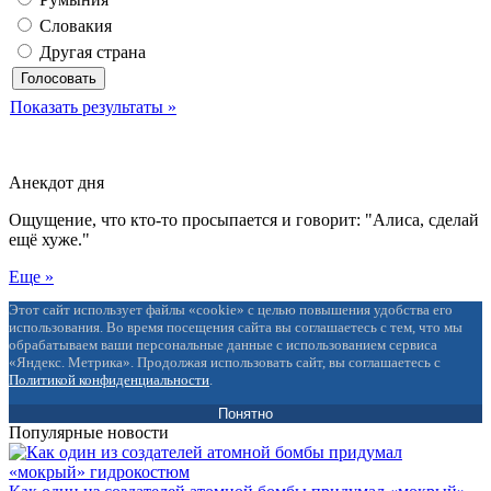
Фото
Жевательная резинка с белком кардинально снизила
содержание вируса папилломы
Экспериментальную жевательную резинку, содержащую
растительный белок, протестировали в лабораторных ...
Опрос
Кто первый посягнет на западные регионы Украины?
Венгрия
Молдавия
Польша
Румыния
Словакия
Другая страна
Показать результаты »