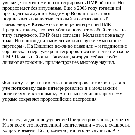
уверяет, что хочет мирно интегрировать ПМР обратно. Но
процесс идет без энтузиазма. Еще в 2003 году тогдашний
президент коммунист Владимир Воронин отказался
подписывать полностью готовый и согласованный
«меморандум Козака» о мирной реинтеграции ПМР.
Предполагалось, что республика получит особый статус по
типу гагаузского. ПМР была согласна, Молдавия поначалу
тоже. Но в последний момент явились чуткие «западные
партнеры». На Кишинев вежливо надавили – и подписание
сорвалось. Теперь уже реинтегрироваться ни за что не захочет
ПМР. Печальный опыт Гагаузии, которую сейчас грубо
лишают автономии, приднестровцев многому научил.
Фишка тут еще и в том, что приднестровские власти давно
уже потихоньку сами интегрировались и в молдавский
политикум, и в экономику. А вот население по-прежнему
упрямо сохраняет пророссийские настроения.
Впрочем, медленное удушение Приднестровья продолжается.
И вопрос о его постепенной реинтеграции – это, в сущности,
вопрос времени. Если, конечно, ничего не случится. А в