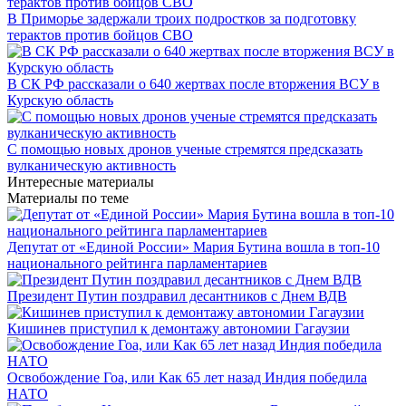
Предложено использовать антинейтрино для наблюдений за
остановленными АЭС
Создан ИИ для исследования диких обезьян в джунглях
STM: проглатывание капсул с фекалиями снизило аллергию
на арахис у 6 взрослых
Правительство России временно разрешило продажу бензина
«Евро-2», «Евро-3», «Евро-4». Что известно
Возгорание домов в Ярославской области и 605 БПЛА.
Последствия атак ВСУ на российские регионы
В Приморье задержали троих подростков за подготовку
терактов против бойцов СВО
В СК РФ рассказали о 640 жертвах после вторжения ВСУ в
Курскую область