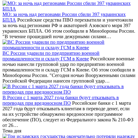
США ПРОВАЛИЛИСЬ,
В КИБЕРКОМАНДОВАНИИ
ПЫТАЯСЬ УГНАТЬСЯ ЗА
США ПРОИЗОШЛА СЕРИЯ
ЛЕДОКОЛАМИ ПУТИНА
САМОУБИЙСТВ
АКЦИИ РИТЕЙЛЕРА
БРИТАНИЯ ОТКРЫЛА
«ЛЕНТА» РУХНУЛИ ПОСЛЕ
ОСОБЕННЫЙ ПОДАРОК
НОВОСТИ О ПОЖАРЕ
ЗЕЛЕНСКОМУ
Новости СМИ2
Главное за сутки
МО: за ночь над регионами России сбили 397 украинских
БПЛА
Российские средства ПВО перехватили и уничтожили
за ночь над регионами РФ и акваторией Азовского моря 397
украинских БПЛА. Об этом сообщили в Минобороны России.
"В течение прошедшей ночи дежурными силами…