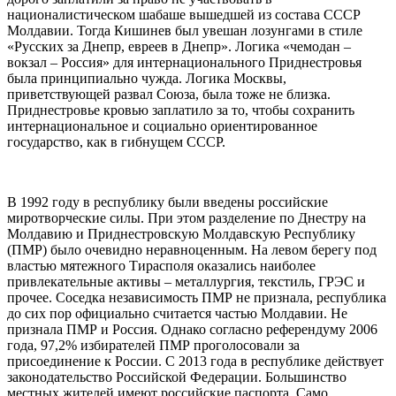
националистическом шабаше вышедшей из состава СССР
Молдавии. Тогда Кишинев был увешан лозунгами в стиле
«Русских за Днепр, евреев в Днепр». Логика «чемодан –
вокзал – Россия» для интернационального Приднестровья
была принципиально чужда. Логика Москвы,
приветствующей развал Союза, была тоже не близка.
Приднестровье кровью заплатило за то, чтобы сохранить
интернациональное и социально ориентированное
государство, как в гибнущем СССР.
В 1992 году в республику были введены российские
миротворческие силы. При этом разделение по Днестру на
Молдавию и Приднестровскую Молдавскую Республику
(ПМР) было очевидно неравноценным. На левом берегу под
властью мятежного Тирасполя оказались наиболее
привлекательные активы – металлургия, текстиль, ГРЭС и
прочее. Соседка независимость ПМР не признала, республика
до сих пор официально считается частью Молдавии. Не
признала ПМР и Россия. Однако согласно референдуму 2006
года, 97,2% избирателей ПМР проголосовали за
присоединение к России. С 2013 года в республике действует
законодательство Российской Федерации. Большинство
местных жителей имеют российские паспорта. Само