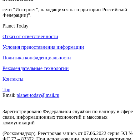
Зарегистрировано Федеральной службой по надзору в сфере
связи, информационных технологий и массовых
коммуникаций
(Роскомнадзор). Реестровая запись от 07.06.2022 серия ЭЛ №
ФС 77 – 83392. При использовании, полном или частичном
цитировании материалов planet-today.ru активная
гиперссылка обязательна. Мнения и взгляды авторов не всегда
совпадают с
точкой зрения редакции. На информационном ресурсе
применяются рекомендательные технологии
(информационные технологии
предоставления информации на основе сбора, систематизации
и анализа сведений, относящихся к предпочтениям
пользователей
сети "Интернет", находящихся на территории Российской
Федерации)".
Planet Today
Отказ от ответственности