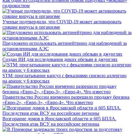
Анекдот дня
Ощущение, что кто-то просыпается и говорит: "Алиса, сделай
ещё хуже."
Еще »
Этот сайт использует файлы «cookie» с целью повышения удобства его
использования. Во время посещения сайта вы соглашаетесь с тем, что мы
обрабатываем ваши персональные данные с использованием сервиса
«Яндекс. Метрика». Продолжая использовать сайт, вы соглашаетесь с
Политикой конфиденциальности
.
Понятно
Популярные новости
Как один из создателей атомной бомбы придумал «мокрый»
гидрокостюм
Ученые подтвердили, что COVID-19 может активировать
спящие вирусы в организме