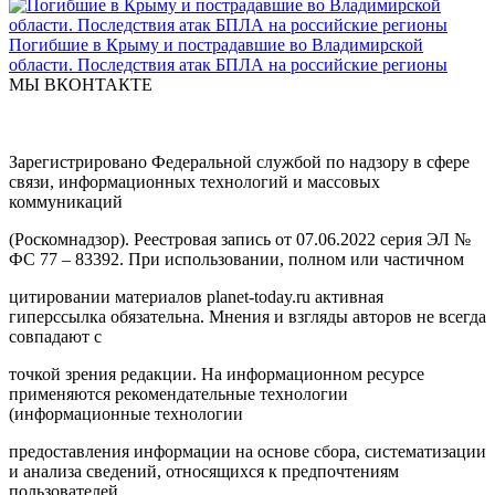
С помощью новых дронов ученые стремятся предсказать
вулканическую активность
Интересные материалы
Материалы по теме
Депутат от «Единой России» Мария Бутина вошла в топ-10
национального рейтинга парламентариев
Президент Путин поздравил десантников с Днем ВДВ
Кишинев приступил к демонтажу автономии Гагаузии
Освобождение Гоа, или Как 65 лет назад Индия победила
НАТО
Погибшие в Крыму и пострадавшие во Владимирской
области. Последствия атак БПЛА на российские регионы
МЫ ВКОНТАКТЕ