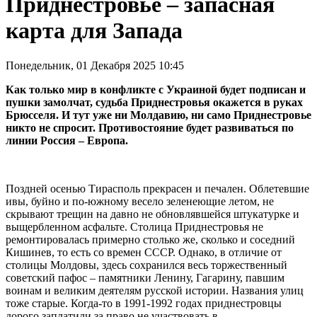
Приднестровье – запасная
карта для Запада
Понедельник, 01 Декабря 2025 10:45
Как только мир в конфликте с Украиной будет подписан и
пушки замолчат, судьба Приднестровья окажется в руках
Брюсселя. И тут уже ни Молдавию, ни само Приднестровье
никто не спросит. Противостояние будет развиваться по
линии Россия – Европа.
Поздней осенью Тирасполь прекрасен и печален. Облетевшие
ивы, буйно и по-южному весело зеленеющие летом, не
скрывают трещин на давно не обновлявшейся штукатурке и
выщербленном асфальте. Столица Приднестровья не
ремонтировалась примерно столько же, сколько и соседний
Кишинев, то есть со времен СССР. Однако, в отличие от
столицы Молдовы, здесь сохранился весь торжественный
советский пафос – памятники Ленину, Гагарину, павшим
воинам и великим деятелям русской истории. Названия улиц
тоже старые. Когда-то в 1991-1992 годах приднестровцы
дорого заплатили за право не участвовать в