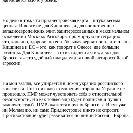
нагнетается всю эту осень.
Но дело в том, что приднестровская карта – штука весьма
ценная. И вовсе не для Кишинева, а для воинственных
западноевропейских элит, заинтересованных в максимальном
ослаблении Москвы. Разговоры про мирную интеграцию –
это, конечно, здорово, но есть большая вероятность, что планы
Кишинева и ЕС – это, как говорят в Одессе, две большие
разницы. Для Кишинева – это выгодный актив, а вот для
Брюсселя – это удобный плацдарм для новой антироссийской
агрессии.
На мой взгляд, все упирается в исход украино-российского
конфликта. Пока никакого замирения сторон на Украине не
произошло, ПМР может чувствовать себя в относительной
безопасности. Но как только мир будет подписан и пушки
замолчат, судьба ПМР окажется в руках Брюсселя. И тут уже
ни Молдавию, ни само Приднестровье никто не спросит.
Противостояние будет развиваться по линии Россия – Европа.