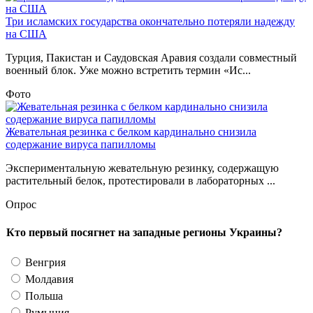
ВС России ударили по предприятию военной
промышленности и складу ГСМ в Киеве
Российские военные
ночью нанесли групповой удар по предприятию военной
промышленности и складу ГСМ в Киеве. Об этом сообщили в
Минобороны России. "Сегодня ночью Вооруженными силами
Российской Федерации нанесен групповой удар…
В России с 1 марта 2027 года банки будут отказывать в
переводах при вредоносном ПО
Российские банки с 1 марта
2027 года будут отказывать клиентам в переводе денег, если
на их устройстве обнаружено вредоносное программное
обеспечение (ПО), следует из Федерального закона № 210-ФЗ
от 26…
Тема дня
Три исламских государства окончательно потеряли надежду
на США
Турция, Пакистан и Саудовская Аравия создали совместный
военный блок. Уже можно встретить термин «Ис...