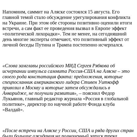
Напомним, саммит на Аляске состоялся 15 августа. Его
главной темой стало обсуждение урегулирования конфликта
на Украине. При этом обе стороны позитивно оценили итоги
встречи, а сам факт ее проведения вызвал в Европе эффект
«политической лихорадки». Тем не менее, на сегодняшний
день многие эксперты отмечают, что позитивный эффект от
личной беседы Путина и Трампа постепенно исчерпался.
«Слова замглавы российского МИД Сергея Рябкова об
исчерпании импульса саммита Россия-США на Аляске – это
своего рода констатация факта: предложения, которые
спецпосланник американского лидера Стивен Уиткофф
привозил в Москву и которые затем обсуждались в
Анкоридже, не получили развития»,
– пояснил Федор
Лукьянов, главный редактор журнала «Россия в глобальной
политике», директор по научной работе Фонда клуба
«Валдай».
«После встречи на Аляске у России, США и ряда других стран
были большие ожидания на полноценный запуск трека