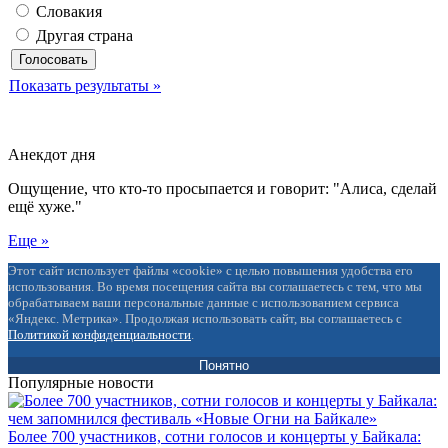
Словакия
Другая страна
Показать результаты »
Анекдот дня
Ощущение, что кто-то просыпается и говорит: "Алиса, сделай
ещё хуже."
Еще »
Этот сайт использует файлы «cookie» с целью повышения удобства его
использования. Во время посещения сайта вы соглашаетесь с тем, что мы
обрабатываем ваши персональные данные с использованием сервиса
«Яндекс. Метрика». Продолжая использовать сайт, вы соглашаетесь с
Политикой конфиденциальности
.
Понятно
Популярные новости
Более 700 участников, сотни голосов и концерты у Байкала: