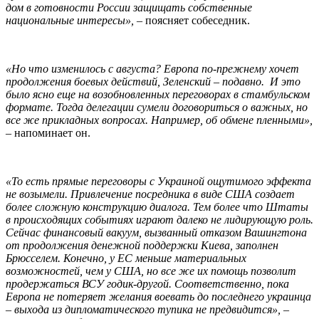
дом в готовности России защищать собственные
национальные интересы»,
– поясняет собеседник.
«Но что изменилось с августа? Европа по-прежнему хочет
продолжения боевых действий, Зеленский – подавно. И это
было ясно еще на возобновленных переговорах в стамбульском
формате. Тогда делегации сумели договориться о важных, но
все же прикладных вопросах. Например, об обмене пленными»,
– напоминает он.
«То есть прямые переговоры с Украиной ощутимого эффекта
не возымели. Привлечение посредника в виде США создает
более сложную конструкцию диалога. Тем более что Штаты
в происходящих событиях играют далеко не лидирующую роль.
Сейчас финансовый вакуум, вызванный отказом Вашингтона
от продолжения денежной поддержки Киева, заполнен
Брюсселем. Конечно, у ЕС меньше материальных
возможностей, чем у США, но все же их помощь позволит
продержаться ВСУ годик-другой. Соответственно, пока
Европа не потеряет желания воевать до последнего украинца
– выхода из дипломатического тупика не предвидится»,
–