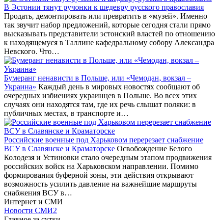
В Эстонии тянут ручонки к шедевру русского православия
Продать, демонтировать или превратить в «музей». Именно
так звучит набор предложений, которые сегодня стали прямо
высказывать представители эстонский властей по отношению
к находящемуся в Таллине кафедральному собору Александра
Невского. Что…
Бумеранг ненависти в Польше, или «Чемодан, вокзал –
Украина»
Каждый день в мировых новостях сообщают об
очередных избиениях украинцев в Польше. Во всех этих
случаях они находятся там, где их речь слышат поляки: в
публичных местах, в транспорте и…
Российские военные под Харьковом перерезает снабжение
ВСУ в Славянске и Краматорске
Освобождение Белого
Колодезя и Устиновки стало очередным этапом продвижения
российских войск на Харьковском направлении. Помимо
формирования буферной зоны, эти действия открывают
возможность усилить давление на важнейшие маршруты
снабжения ВСУ в…
Интернет и СМИ
Новости СМИ2
Главное за сутки