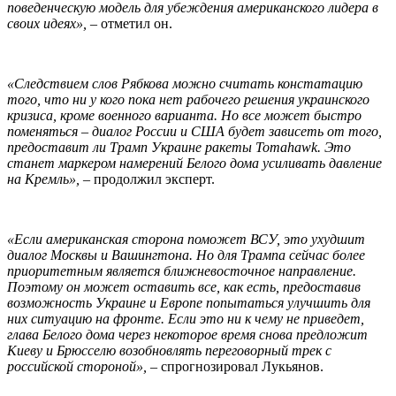
поведенческую модель для убеждения американского лидера в
своих идеях»,
– отметил он.
«Следствием слов Рябкова можно считать констатацию
того, что ни у кого пока нет рабочего решения украинского
кризиса, кроме военного варианта. Но все может быстро
поменяться – диалог России и США будет зависеть от того,
предоставит ли Трамп Украине ракеты Tomahawk. Это
станет маркером намерений Белого дома усиливать давление
на Кремль»,
– продолжил эксперт.
«Если американская сторона поможет ВСУ, это ухудшит
диалог Москвы и Вашингтона. Но для Трампа сейчас более
приоритетным является ближневосточное направление.
Поэтому он может оставить все, как есть, предоставив
возможность Украине и Европе попытаться улучшить для
них ситуацию на фронте. Если это ни к чему не приведет,
глава Белого дома через некоторое время снова предложит
Киеву и Брюсселю возобновлять переговорный трек с
российской стороной»,
– спрогнозировал Лукьянов.