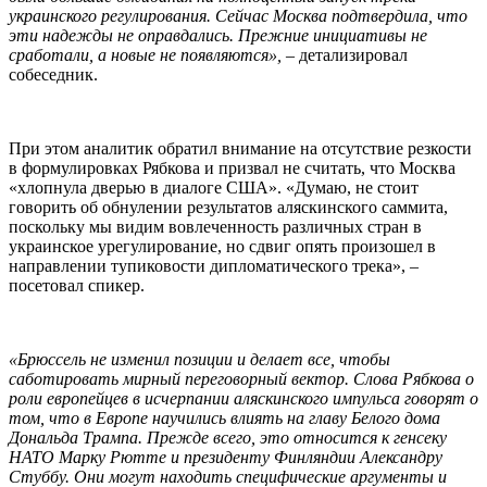
украинского регулирования. Сейчас Москва подтвердила, что
эти надежды не оправдались. Прежние инициативы не
сработали, а новые не появляются», –
детализировал
собеседник.
При этом аналитик обратил внимание на отсутствие резкости
в формулировках Рябкова и призвал не считать, что Москва
«хлопнула дверью в диалоге США». «Думаю, не стоит
говорить об обнулении результатов аляскинского саммита,
поскольку мы видим вовлеченность различных стран в
украинское урегулирование, но сдвиг опять произошел в
направлении тупиковости дипломатического трека», –
посетовал спикер.
«Брюссель не изменил позиции и делает все, чтобы
саботировать мирный переговорный вектор. Слова Рябкова о
роли европейцев в исчерпании аляскинского импульса говорят о
том, что в Европе научились влиять на главу Белого дома
Дональда Трампа. Прежде всего, это относится к генсеку
НАТО Марку Рютте и президенту Финляндии Александру
Стуббу. Они могут находить специфические аргументы и