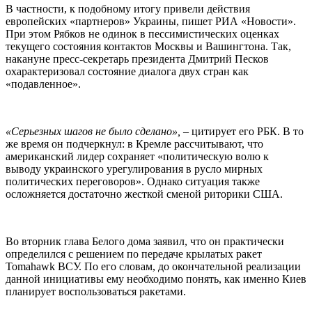
В частности, к подобному итогу привели действия
европейских «партнеров» Украины, пишет РИА «Новости».
При этом Рябков не одинок в пессимистических оценках
текущего состояния контактов Москвы и Вашингтона. Так,
накануне пресс-секретарь президента Дмитрий Песков
охарактеризовал состояние диалога двух стран как
«подавленное».
«Серьезных шагов не было сделано»,
– цитирует его РБК. В то
же время он подчеркнул: в Кремле рассчитывают, что
американский лидер сохраняет «политическую волю к
выводу украинского урегулирования в русло мирных
политических переговоров». Однако ситуация также
осложняется достаточно жесткой сменой риторики США.
Во вторник глава Белого дома заявил, что он практически
определился с решением по передаче крылатых ракет
Tomahawk ВСУ. По его словам, до окончательной реализации
данной инициативы ему необходимо понять, как именно Киев
планирует воспользоваться ракетами.