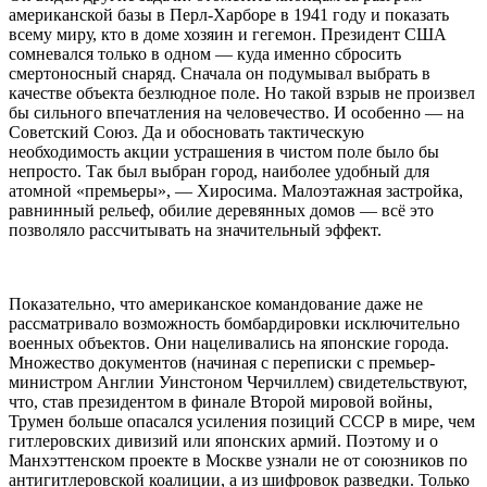
американской базы в Перл-Харборе в 1941 году и показать
всему миру, кто в доме хозяин и гегемон. Президент США
сомневался только в одном — куда именно сбросить
смертоносный снаряд. Сначала он подумывал выбрать в
качестве объекта безлюдное поле. Но такой взрыв не произвел
бы сильного впечатления на человечество. И особенно — на
Советский Союз. Да и обосновать тактическую
необходимость акции устрашения в чистом поле было бы
непросто. Так был выбран город, наиболее удобный для
атомной «премьеры», — Хиросима. Малоэтажная застройка,
равнинный рельеф, обилие деревянных домов — всё это
позволяло рассчитывать на значительный эффект.
Показательно, что американское командование даже не
рассматривало возможность бомбардировки исключительно
военных объектов. Они нацеливались на японские города.
Множество документов (начиная с переписки с премьер-
министром Англии Уинстоном Черчиллем) свидетельствуют,
что, став президентом в финале Второй мировой войны,
Трумен больше опасался усиления позиций СССР в мире, чем
гитлеровских дивизий или японских армий. Поэтому и о
Манхэттенском проекте в Москве узнали не от союзников по
антигитлеровской коалиции, а из шифровок разведки. Только