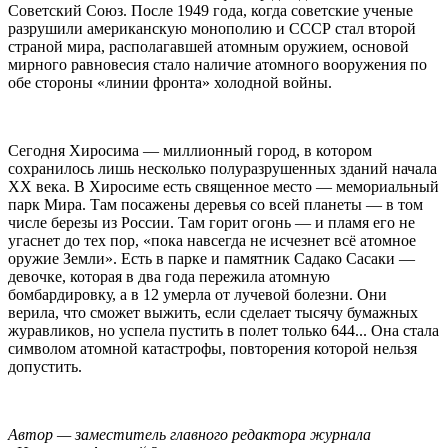
Советский Союз. После 1949 года, когда советские ученые
разрушили американскую монополию и СССР стал второй
страной мира, располагавшей атомным оружием, основой
мирного равновесия стало наличие атомного вооружения по
обе стороны «линии фронта» холодной войны.
Сегодня Хиросима — миллионный город, в котором
сохранилось лишь несколько полуразрушенных зданий начала
ХХ века. В Хиросиме есть священное место — мемориальный
парк Мира. Там посажены деревья со всей планеты — в том
числе березы из России. Там горит огонь — и пламя его не
угаснет до тех пор, «пока навсегда не исчезнет всё атомное
оружие Земли». Есть в парке и памятник Садако Сасаки —
девочке, которая в два года пережила атомную
бомбардировку, а в 12 умерла от лучевой болезни. Они
верила, что сможет выжить, если сделает тысячу бумажных
журавликов, но успела пустить в полет только 644... Она стала
символом атомной катастрофы, повторения которой нельзя
допустить.
Автор — заместитель главного редактора журнала