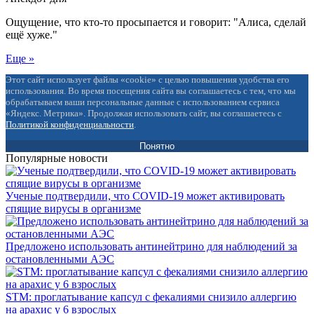
Ощущение, что кто-то просыпается и говорит: "Алиса, сделай
ещё хуже."
Еще »
Этот сайт использует файлы «cookie» с целью повышения удобства его
использования. Во время посещения сайта вы соглашаетесь с тем, что мы
обрабатываем ваши персональные данные с использованием сервиса
«Яндекс. Метрика». Продолжая использовать сайт, вы соглашаетесь с
Политикой конфиденциальности
.
Понятно
Популярные новости
Ученые подтвердили, что COVID-19 может активировать
спящие вирусы в организме
Предложено использовать антинейтрино для наблюдений за
остановленными АЭС
STM: проглатывание капсул с фекалиями снизило аллергию
на арахис у 6 взрослых