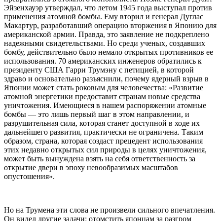
Эйзенхауэр утверждал, что летом 1945 года выступал против
применения атомной бомбы. Ему вторил и генерал Дуглас
Макартур, разработавший операцию вторжения в Японию для
американской армии. Правда, это заявление не подкреплено
надежными свидетельствами. Но среди ученых, создавших
бомбу, действительно было немало открытых противников ее
использования. 70 американских инженеров обратились к
президенту США Гарри Трумэну с петицией, в которой
здраво и основательно разъяснили, почему ядерный взрыв в
Японии может стать роковым для человечества: «Развитие
атомной энергетики предоставит странам новые средства
уничтожения. Имеющиеся в нашем распоряжении атомные
бомбы — это лишь первый шаг в этом направлении, и
разрушительная сила, которая станет доступной в ходе их
дальнейшего развития, практически не ограничена. Таким
образом, страна, которая создаст прецедент использования
этих недавно открытых сил природы в целях уничтожения,
может быть вынуждена взять на себя ответственность за
открытие двери в эпоху невообразимых масштабов
опустошения».
Но на Трумена эти слова не произвели сильного впечатления.
Он видел другие задачи: отомстить японцам за разгром