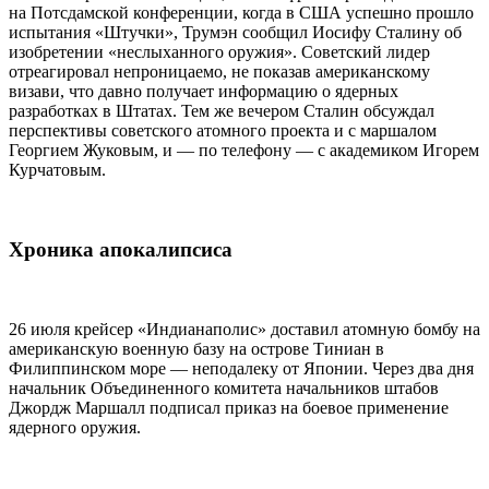
на Потсдамской конференции, когда в США успешно прошло
испытания «Штучки», Трумэн сообщил Иосифу Сталину об
изобретении «неслыханного оружия». Советский лидер
отреагировал непроницаемо, не показав американскому
визави, что давно получает информацию о ядерных
разработках в Штатах. Тем же вечером Сталин обсуждал
перспективы советского атомного проекта и с маршалом
Георгием Жуковым, и — по телефону — с академиком Игорем
Курчатовым.
Хроника апокалипсиса
26 июля крейсер «Индианаполис» доставил атомную бомбу на
американскую военную базу на острове Тиниан в
Филиппинском море — неподалеку от Японии. Через два дня
начальник Объединенного комитета начальников штабов
Джордж Маршалл подписал приказ на боевое применение
ядерного оружия.