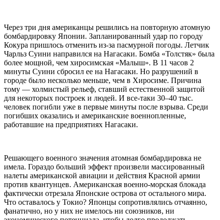
Через три дня американцы решились на повторную атомную
бомбардировку Японии. Запланированный удар по городу
Кокура пришлось отменить из-за пасмурной погоды. Летчик
Чарльз Суини направился на Нагасаки. Бомба «Толстяк» была
более мощной, чем хиросимская «Малыш». В 11 часов 2
минуты Суини сбросил ее на Нагасаки. Но разрушений в
городе было несколько меньше, чем в Хиросиме. Причина
тому — холмистый рельеф, ставший естественной защитой
для некоторых построек и людей. И все-таки 30–40 тыс.
человек погибли уже в первые минуты после взрыва. Среди
погибших оказались и американские военнопленные,
работавшие на предприятиях Нагасаки.
Решающего военного значения атомная бомбардировка не
имела. Гораздо больший эффект произвели массированный
налеты американской авиации и действия Красной армии
против квантунцев. Американская военно-морская блокада
фактически отрезала Японские острова от остального мира.
Что оставалось у Токио? Японцы сопротивлялись отчаянно,
фанатично, но у них не имелось ни союзников, ни
экономического потенциала, чтобы долго продолжать