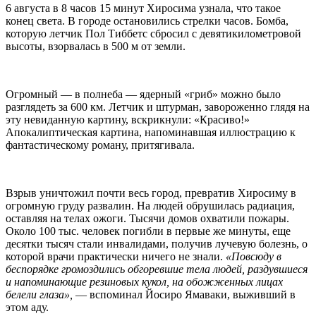
6 августа в 8 часов 15 минут Хиросима узнала, что такое
конец света. В городе остановились стрелки часов. Бомба,
которую летчик Пол Тиббетс сбросил с девятикилометровой
высоты, взорвалась в 500 м от земли.
Огромный — в полнеба — ядерный «гриб» можно было
разглядеть за 600 км. Летчик и штурман, завороженно глядя на
эту невиданную картину, вскрикнули: «Красиво!»
Апокалиптическая картина, напоминавшая иллюстрацию к
фантастическому роману, притягивала.
Взрыв уничтожил почти весь город, превратив Хиросиму в
огромную груду развалин. На людей обрушилась радиация,
оставляя на телах ожоги. Тысячи домов охватили пожары.
Около 100 тыс. человек погибли в первые же минуты, еще
десятки тысяч стали инвалидами, получив лучевую болезнь, о
которой врачи практически ничего не знали.
«Повсюду в
беспорядке громоздились обгоревшие тела людей, раздувшиеся
и напоминающие резиновых кукол, на обожженных лицах
белели глаза»,
— вспоминал Йосиро Ямаваки, выживший в
этом аду.