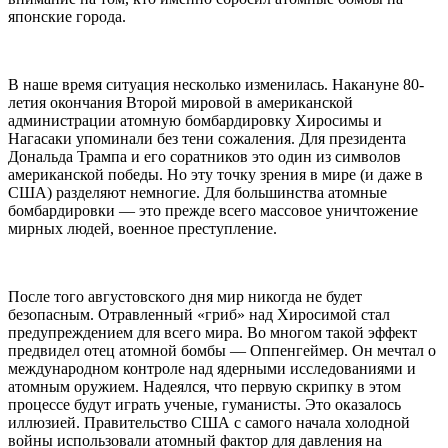
японские города.
В наше время ситуация несколько изменилась. Накануне 80-
летия окончания Второй мировой в американской
администрации атомную бомбардировку Хиросимы и
Нагасаки упоминали без тени сожаления. Для президента
Дональда Трампа и его соратников это один из символов
американской победы. Но эту точку зрения в мире (и даже в
США) разделяют немногие. Для большинства атомные
бомбардировки — это прежде всего массовое уничтожение
мирных людей, военное преступление.
После того августовского дня мир никогда не будет
безопасным. Отравленный «гриб» над Хиросимой стал
предупреждением для всего мира. Во многом такой эффект
предвидел отец атомной бомбы — Оппенгеймер. Он мечтал о
международном контроле над ядерными исследованиями и
атомным оружием. Надеялся, что первую скрипку в этом
процессе будут играть ученые, гуманисты. Это оказалось
иллюзией. Правительство США с самого начала холодной
войны использовали атомный фактор для давления на