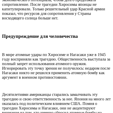
сопротивление. После трагедии Хиросимы японцы не
капитулировали. Только решительный удар Красной армии
показал, что ресурсов для сопротивления у Страны
восходящего солнца больше нет.
Предупреждение для человечества
В мире атомные удары по Хиросиме и Нагасаки уже в 1945
году восприняли как трагедию. Общественность выступала за
полный запрет использования атомного оружия.
Игнорировать эту точку зрения не получилось: недаром после
Нагасаки никто не решился применить атомную бомбу как
аргумент в военном противостоянии.
Десятилетиями американцы старались замалчивать эту
трагедию и свою ответственность за нее. Япония на много лет
оказалась под политическим влиянием США. Помня о
трагедии Хиросимы и Нагасаки, они не акцентируют
внимание на том, кто именно сбросил атомные бомбы на