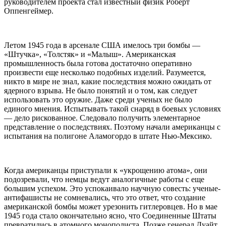
руководителем проекта стал известный физик Роберт
Оппенгеймер.
Летом 1945 года в арсенале США имелось три бомбы —
«Штучка», «Толстяк» и «Малыш». Американская
промышленность была готова достаточно оперативно
произвести еще несколько подобных изделий. Разумеется,
никто в мире не знал, какие последствия можно ожидать от
ядерного взрыва. Не было понятий и о том, как следует
использовать это оружие. Даже среди ученых не было
единого мнения. Испытывать такой снаряд в боевых условиях
— дело рискованное. Следовало получить элементарное
представление о последствиях. Поэтому начали американцы с
испытания на полигоне Аламогордо в штате Нью-Мексико.
Когда американцы приступали к «укрощению атома», они
подозревали, что немцы ведут аналогичные работы с еще
большим успехом. Это успокаивало научную совесть: ученые-
антифашисты не сомневались, что это ответ, что создание
американской бомбы может урезонить гитлеровцев. Но в мае
1945 года стало окончательно ясно, что Соединенные Штаты
превратились в атомного монополиста. Позже генерал Дуайт