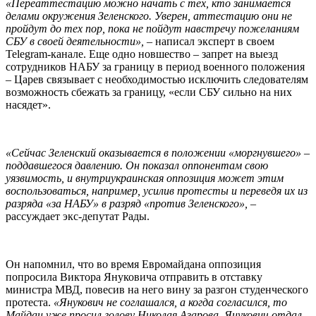
«Переаттестацию можно начать с тех, кто занимается
делами окружения Зеленского. Уверен, аттестацию они не
пройдут до тех пор, пока не пойдут навстречу пожеланиям
СБУ в своей деятельности»,
– написал эксперт в своем
Telegram-канале. Еще одно новшество – запрет на выезд
сотрудников НАБУ за границу в период военного положения
– Царев связывает с необходимостью исключить следователям
возможность сбежать за границу, «если СБУ сильно на них
насядет».
«Сейчас Зеленский оказывается в положении «моргнувшего» –
поддавшегося давлению. Он показал оппонентам свою
уязвимость, и внутриукраинская оппозиция может этим
воспользоваться, например, усилив протесты и переведя их из
разряда «за НАБУ» в разряд «против Зеленского»,
–
рассуждает экс-депутат Рады.
Он напомнил, что во время Евромайдана оппозиция
попросила Виктора Януковича отправить в отставку
министра МВД, повесив на него вину за разгон студенческого
протеста.
«Янукович не соглашался, а когда согласился, то
Майдан уже просил голову Николая Азарова. Янукович отдал