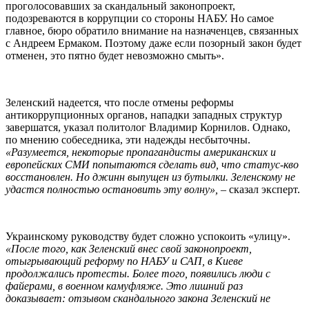
проголосовавших за скандальный законопроект,
подозреваются в коррупции со стороны НАБУ. Но самое
главное, бюро обратило внимание на назначенцев, связанных
с Андреем Ермаком. Поэтому даже если позорный закон будет
отменен, это пятно будет невозможно смыть».
Зеленский надеется, что после отмены реформы
антикоррупционных органов, нападки западных структур
завершатся, указал политолог Владимир Корнилов. Однако,
по мнению собеседника, эти надежды несбыточны.
«Разумеется, некоторые пропагандисты американских и
европейских СМИ попытаются сделать вид, что статус-кво
восстановлен. Но джинн выпущен из бутылки. Зеленскому не
удастся полностью остановить эту волну»,
– сказал эксперт.
Украинскому руководству будет сложно успокоить «улицу».
«После того, как Зеленский внес свой законопроект,
отыгрывающий реформу по НАБУ и САП, в Киеве
продолжались протесты. Более того, появились люди с
файерами, в военном камуфляже. Это лишний раз
доказывает: отзывом скандального закона Зеленский не