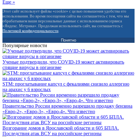
Еще »
Этот сайт использует файлы «cookie» с целью повышения удобства его
использования. Во время посещения сайта вы соглашаетесь с тем, что мы
обрабатываем ваши персональные данные с использованием сервиса
«Яндекс. Метрика». Продолжая использовать сайт, вы соглашаетесь с
Политикой конфиденциальности
.
Понятно
Популярные новости
Ученые подтвердили, что COVID-19 может активировать
спящие вирусы в организме
STM: проглатывание капсул с фекалиями снизило аллергию
на арахис у 6 взрослых
Правительство России временно разрешило продажу бензина
«Евро-2», «Евро-3», «Евро-4». Что известно
Возгорание домов в Ярославской области и 605 БПЛА.
Последствия атак ВСУ на российские регионы