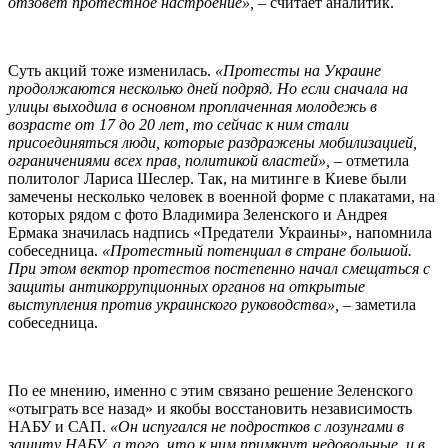
отзовет протестное настроение», –
считает аналитик.
Суть акций тоже изменилась.
«Протесты на Украине
продолжаются несколько дней подряд. Но если сначала на
улицы выходила в основном проплаченная молодежь в
возрасте от 17 до 20 лет, то сейчас к ним стали
присоединяться люди, которые раздражены мобилизацией,
ограничениями всех прав, политикой властей»,
– отметила
политолог Лариса Шеслер. Так, на митинге в Киеве были
замечены несколько человек в военной форме с плакатами, на
которых рядом с фото Владимира Зеленского и Андрея
Ермака значилась надпись «Предатели Украины», напомнила
собеседница.
«Протестный потенциал в стране большой.
При этом вектор протестов постепенно начал смещаться с
защиты антикоррупционных органов на открытые
выступления против украинского руководства»,
– заметила
собеседница.
По ее мнению, именно с этим связано решение Зеленского
«отыграть все назад» и якобы восстановить независимость
НАБУ и САП.
«Он испугался не подростков с лозунгами в
защиту НАБУ, а того, что к ним примкнут недовольные, и в