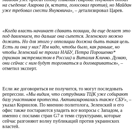
на съедение Азарова (я, кстати, голосовал против), но Майдан
уже требовал снести Януковича»,
– детализировал Царев.
«Когда власть начинает сдавать позиции, да еще делает это
под давлением, то дальше она сыпется. Зеленского можно
дожать. Но для этого у оппозиции должна быть такая цель.
Есть ли она у них? Им надо, чтобы было, как раньше, но
чтобы Зеленский не трогал НАБУ, Петра Порошенко*
(признан экстремистом в России) и Виталия Кличко. Думаю,
они сейчас с ним будут торговаться и договариваться», –
отметил эксперт.
Если же договориться не получится, то могут последовать
репрессии.
«Мы видим, что сотрудники ТЦК уже собирают
базу участников протеста. Активизировалась также СБУ»,
–
указал Корнилов. По мнению политолога, Зеленский и его
офис также постараются уладить все вопросы с Западом, а
именно с послами стран G7 и теми структурами, которые
сейчас разгоняют волну публикаций против украинских
властей.