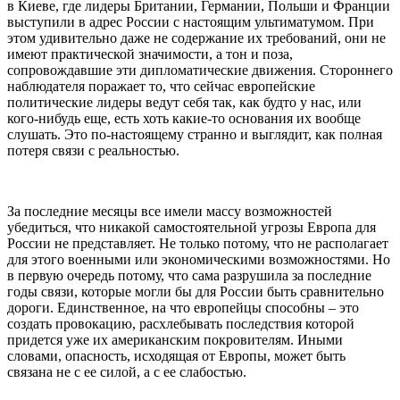
в Киеве, где лидеры Британии, Германии, Польши и Франции
выступили в адрес России с настоящим ультиматумом. При
этом удивительно даже не содержание их требований, они не
имеют практической значимости, а тон и поза,
сопровождавшие эти дипломатические движения. Стороннего
наблюдателя поражает то, что сейчас европейские
политические лидеры ведут себя так, как будто у нас, или
кого-нибудь еще, есть хоть какие-то основания их вообще
слушать. Это по-настоящему странно и выглядит, как полная
потеря связи с реальностью.
За последние месяцы все имели массу возможностей
убедиться, что никакой самостоятельной угрозы Европа для
России не представляет. Не только потому, что не располагает
для этого военными или экономическими возможностями. Но
в первую очередь потому, что сама разрушила за последние
годы связи, которые могли бы для России быть сравнительно
дороги. Единственное, на что европейцы способны – это
создать провокацию, расхлебывать последствия которой
придется уже их американским покровителям. Иными
словами, опасность, исходящая от Европы, может быть
связана не с ее силой, а с ее слабостью.