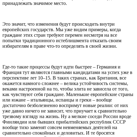
принадлежать значимое место.
Это значит, что изменения будут происходить внутри
европейских государств. Мы уже видим примеры, когда
граждане этих стран требуют перемен несмотря на все
попытки традиционного истеблишмента отказать своим
избирателям в праве что-то определять в своей жизни.
Где-то такие процессы будут идти быстрее – Германия и
Франция тут являются главными кандидатами на успех уже в
перспективе лет 10–15. В таких странах, как Британия, все
окажется намного сложнее – велика устойчивость системы,
веками настроенной на то, чтобы элита не зависела от того,
как чувствуют себя граждане. Маленькие европейские страны
или южане – итальянцы, испанцы и греки – вообще
достаточно безболезненно воспримут новые реалии: от них
уже давно ничего не зависит, что приучает к сравнительно
трезвому взгляду на жизнь. Ну а мелкие соседи России вроде
Финляндии или бывших прибалтийских республик СССР
вообще тихо заменят совсем невменяемых деятелей на
сравнительно спокойных и деловитых. И те бросятся