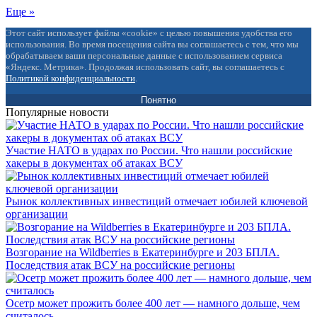
Еще »
Этот сайт использует файлы «cookie» с целью повышения удобства его
использования. Во время посещения сайта вы соглашаетесь с тем, что мы
обрабатываем ваши персональные данные с использованием сервиса
«Яндекс. Метрика». Продолжая использовать сайт, вы соглашаетесь с
Политикой конфиденциальности
.
Понятно
Популярные новости
Участие НАТО в ударах по России. Что нашли российские
хакеры в документах об атаках ВСУ
Рынок коллективных инвестиций отмечает юбилей ключевой
организации
Возгорание на Wildberries в Екатеринбурге и 203 БПЛА.
Последствия атак ВСУ на российские регионы
Осетр может прожить более 400 лет — намного дольше, чем
считалось