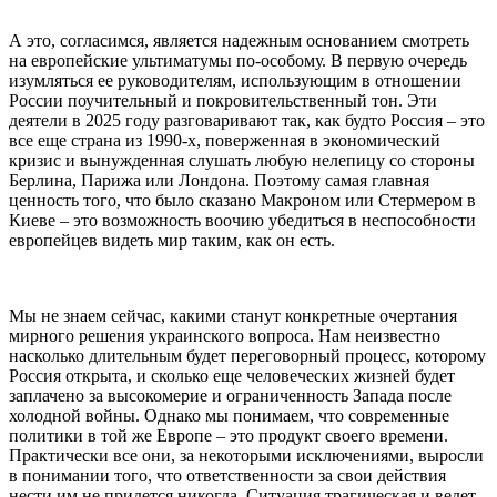
А это, согласимся, является надежным основанием смотреть
на европейские ультиматумы по-особому. В первую очередь
изумляться ее руководителям, использующим в отношении
России поучительный и покровительственный тон. Эти
деятели в 2025 году разговаривают так, как будто Россия – это
все еще страна из 1990-х, поверженная в экономический
кризис и вынужденная слушать любую нелепицу со стороны
Берлина, Парижа или Лондона. Поэтому самая главная
ценность того, что было сказано Макроном или Стермером в
Киеве – это возможность воочию убедиться в неспособности
европейцев видеть мир таким, как он есть.
Мы не знаем сейчас, какими станут конкретные очертания
мирного решения украинского вопроса. Нам неизвестно
насколько длительным будет переговорный процесс, которому
Россия открыта, и сколько еще человеческих жизней будет
заплачено за высокомерие и ограниченность Запада после
холодной войны. Однако мы понимаем, что современные
политики в той же Европе – это продукт своего времени.
Практически все они, за некоторыми исключениями, выросли
в понимании того, что ответственности за свои действия
нести им не придется никогда. Ситуация трагическая и ведет