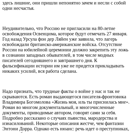
здесь лишние, они пришли непонятно зачем и несли с собой
одни несчастья.
Неудивительно, что Россию не пригласили на 80-летие
освобождения Освенцима, которое будут отмечать 27 января.
Год назад Урсула фон дер Ляйен уже заявила, что лагерь
освобождали британско-американские войска. Отсутствие
России на юбилейной церемонии должно закрепить эту ложь
в сознании западных обывателей, в том числе модных
писателей сегодняшнего и завтрашнего дня. К
фальсификации истории им уже не придется прикладывать
никаких усилий, вся работа сделана.
Надо признать, что трудные факты о войне у нас и так не
скрываются. Есть роман выдающегося писателя-фронтовика
Владимира Богомолова «Жизнь моя, иль ты приснилась мне».
Роман во многом документальный, и многочисленные
документы, приводимые автором, говорят сами за себя.
Подробно рассказано о случаях пьянства, мародерства и
изнасилований. Некоторые описания жестче, чем фантазии
Энтони Дорра. Однако есть нюанс: речь идет о преступниках,