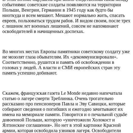
событиями: советские солдаты появляются на территории
Польши, Венгрии, Германии в 1945 году как будто бы
ниоткуда и всем мешают. Мешают нормально жить, спасать
евреев, пользоваться трудом рабов. И видом своим, после трех
с лишним лет военных лишений, совсем не напоминают
освободителей в начищенных доспехах.
Во многих местах Европы памятники советскому солдату уже
не мозолят глаза обывателям. Их «декоммунизировали».
Соответственно, рушится и память об освобождении в
головах у людей. А власти и СМИ европейских стран эту
память успешно добивают.
Скажем, французская газета Le Monde недавно напечатала
статью о лагере смерти Треблинка. Очень трогательно
рассказано про пенсионеров Павла и Эву Савицки, которые
собирают сведения о погибших и ежегодно зачитывают их
имена на мемориале памяти. Говорится и о печальной судьбе
довоенной Польши, которую «уничтожили Холокост и
Ялтинские соглашения». Но нет в этой картинке Красной
армии, которая освободила узников лагеря. Освободители