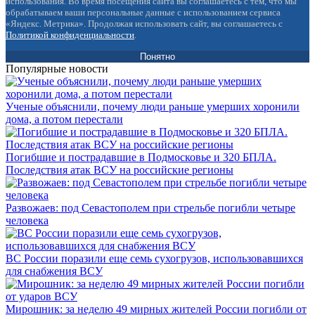
использования. Во время посещения сайта вы соглашаетесь с тем, что мы
обрабатываем ваши персональные данные с использованием сервиса
«Яндекс. Метрика». Продолжая использовать сайт, вы соглашаетесь с
Политикой конфиденциальности
.
Понятно
Популярные новости
Ученые объяснили, почему люди раньше умерших хоронили
дома, а потом перестали
Погибшие и пострадавшие в Подмосковье и 320 БПЛА.
Последствия атак ВСУ на российские регионы
Развожаев: под Севастополем при стрельбе погибли четыре
человека
ВС России поразили еще семь сухогрузов, использовавшихся
для снабжения ВСУ
Мирошник: за неделю 49 мирных жителей России погибли от