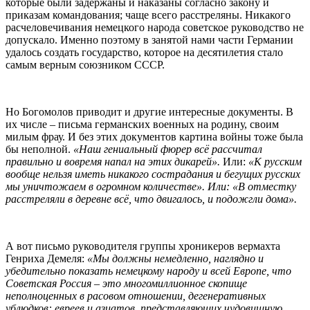
которые были задержаны и наказаны согласно закону и
приказам командования; чаще всего расстреляны. Никакого
расчеловечивания немецкого народа советское руководство не
допускало. Именно поэтому в занятой нами части Германии
удалось создать государство, которое на десятилетия стало
самым верным союзником СССР.
Но Богомолов приводит и другие интересные документы. В
их числе – письма германских военных на родину, своим
милым фрау. И без этих документов картина войны тоже была
бы неполной.
«Наш гениальный фюрер всё рассчитал
правильно и вовремя напал на этих дикарей».
Или:
«К русским
вообще нельзя иметь никакого сострадания и бегущих русских
мы уничтожаем в огромном количестве». Или: «В отместку
расстреляли в деревне всё, что двигалось, и подожгли дома».
А вот письмо руководителя группы хроникеров вермахта
Генриха Демеля:
«Мы должны немедленно, наглядно и
убедительно показать немецкому народу и всей Европе, что
Советская Россия – это многомиллионное скопище
неполноценных в расовом отношении, дегенеративных
ублюдков: евреев и азиатов, представляющих чудовищную