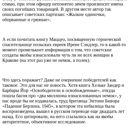
семью, при этом офицер непонятно зачем произносит имена
своих погибших товарищей. В другом месте автор так
описывает советских партизан: «Жалкие одиночки,
оборванные и грязные».
А если почитать книгу Маццео, посвященную героической
спасительнице польских евреев Ирене Сэндлер, то в какой-то
момент промелькнет информация о том, что советские
солдаты якобы изнасиловали чуть ли не всех женщин в
Кракове (на этот раз уже не немок, а полек).
Что здесь поражает? Даже не очернение победителей как
таковое. Это для нас не новость. Хотя книга Хельке Зандер и
Барбары Йор «Освободители и освобожденные», откуда
пошла басня про «два миллиона изнасилованных немок», у
нас вроде бы не издавалась, труд британца Энтони Бивора
«Падение Берлина. 1945», в котором эта небылица была
воспроизведена, вышел в русском переводе еще двадцать лет
назад. Его цитировали, на него ссылались как на якобы
авторитетное, объективное исследование.