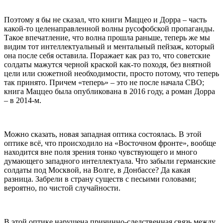
Поэтому я бы не сказал, что книги Маццео и Дорра – часть
какой-то целенаправленной волны русофобской пропаганды.
Такое впечатление, что волна прошла раньше, теперь же мы
видим тот интеллектуальный и ментальный пейзаж, который
она после себя оставила. Поражает как раз то, что советские
солдаты мажутся черной краской как-то походя, без внятной
цели или сюжетной необходимости, просто потому, что теперь
так принято. Причем «теперь» – это не после начала СВО;
книга Маццео была опубликована в 2016 году, а роман Дорра
– в 2014-м.
Можно сказать, новая западная оптика состоялась. В этой
оптике всё, что происходило на «Восточном фронте», вообще
находится вне поля зрения тонко чувствующего и много
думающего западного интеллектуала. Что забыли германские
солдаты под Москвой, на Волге, в Донбассе? Да какая
разница. Забрели в страну существ с песьими головами;
вероятно, по чистой случайности.
В этой оптике нарушена причинно-следственная связь между