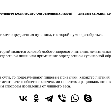
большее количество современных людей — диетам сегодня у
икает определенная путаница, с которой нужно разобраться.
орый является основой любого здорового питания, нельзя называ
еделенной пищи или применение определенной кулинарной обра
й сути, то подразумевают пищевые привычки, характер питания, 
 не имеют ничего общего с ключевыми понятиями рациональног
м способам избавления от лишнего веса.