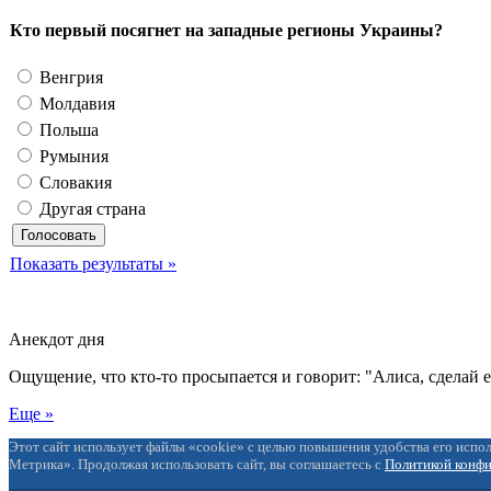
Кто первый посягнет на западные регионы Украины?
Венгрия
Молдавия
Польша
Румыния
Словакия
Другая страна
Показать результаты »
Анекдот дня
Ощущение, что кто-то просыпается и говорит: "Алиса, сделай 
Еще »
Этот сайт использует файлы «cookie» с целью повышения удобства его испол
Метрика». Продолжая использовать сайт, вы соглашаетесь с
Политикой конф