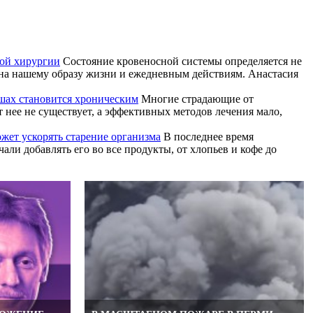
той хирургии
Состояние кровеносной системы определяется не
ена нашему образу жизни и ежедневным действиям. Анастасия
ушах становится хроническим
Многие страдающие от
т нее не существует, а эффективных методов лечения мало,
жет ускорять старение организма
В последнее время
ли добавлять его во все продукты, от хлопьев и кофе до