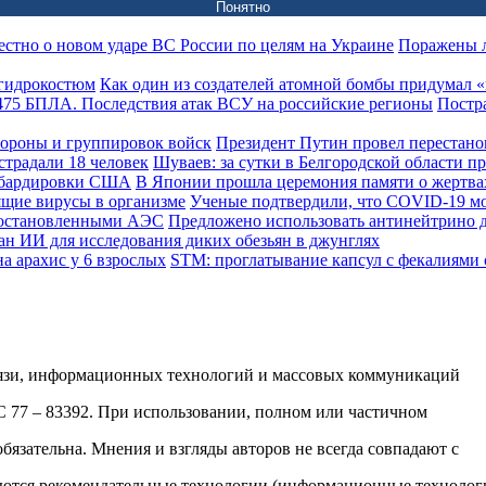
Понятно
Поражены л
Как один из создателей атомной бомбы придумал
Постра
Президент Путин провел перестано
Шуваев: за сутки в Белгородской области п
В Японии прошла церемония памяти о жертв
Ученые подтвердили, что COVID-19 мо
Предложено использовать антинейтрино 
ан ИИ для исследования диких обезьян в джунглях
STM: проглатывание капсул с фекалиями 
вязи, информационных технологий и массовых коммуникаций
ФС 77 – 83392. При использовании, полном или частичном
обязательна. Мнения и взгляды авторов не всегда совпадают с
яются рекомендательные технологии (информационные технолог