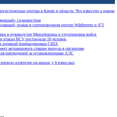
огистические центры в Киеве и области. Что известно о новом
 «мокрый» гидрокостюм
давший, пожар в сортировочном центре Wildberries и 475
вки в руководстве Минобороны и группировок войск
ри атаках ВСУ пострадали 18 человек
ах атомной бомбардировки США
жет активировать спящие вирусы в организме
для наблюдений за остановленными АЭС
снизило аллергию на арахис у 6 взрослых
ии