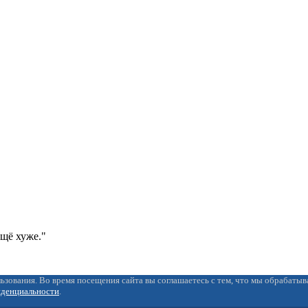
ещё хуже."
ьзования. Во время посещения сайта вы соглашаетесь с тем, что мы обрабаты
иденциальности
.