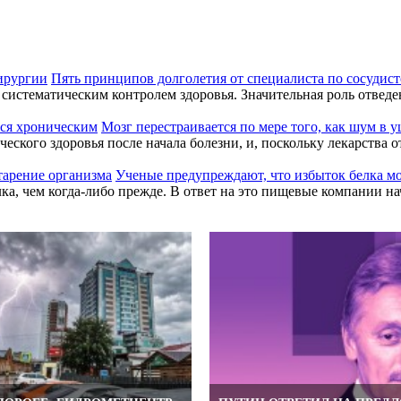
Пять принципов долголетия от специалиста по сосудис
систематическим контролем здоровья. Значительная роль отвед
Мозг перестраивается по мере того, как шум в 
ского здоровья после начала болезни, и, поскольку лекарства о
Ученые предупреждают, что избыток белка мо
а, чем когда-либо прежде. В ответ на это пищевые компании нача