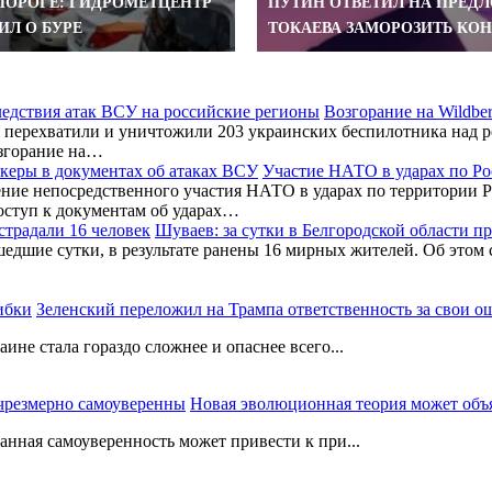
 ПОРОГЕ: ГИДРОМЕТЦЕНТР
ПУТИН ОТВЕТИЛ НА ПРЕД
ИЛ О БУРЕ
ТОКАЕВА ЗАМОРОЗИТЬ КО
Возгорание на Wildbe
перехватили и уничтожили 203 украинских беспилотника над ро
згорание на…
Участие НАТО в ударах по Ро
ние непосредственного участия НАТО в ударах по территории Р
оступ к документам об ударах…
Шуваев: за сутки в Белгородской области п
шедшие сутки, в результате ранены 16 мирных жителей. Об этом
Зеленский переложил на Трампа ответственность за свои 
не стала гораздо сложнее и опаснее всего...
Новая эволюционная теория может объ
нная самоуверенность может привести к при...