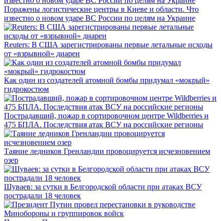
Поражены логистические центры в Киеве и области. Что
известно о новом ударе ВС России по целям на Украине
Reuters: В США зарегистрированы первые летальные исходы
от «взрывной» диареи
Как один из создателей атомной бомбы придумал «мокрый»
гидрокостюм
Пострадавший, пожар в сортировочном центре Wildberries и
475 БПЛА. Последствия атак ВСУ на российские регионы
Таяние ледников Гренландии провоцируется исчезновением
озер
Шуваев: за сутки в Белгородской области при атаках ВСУ
пострадали 18 человек