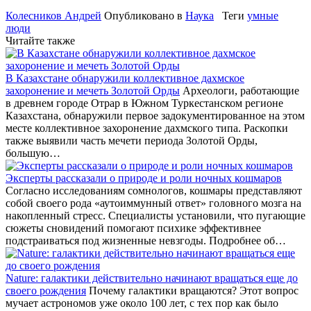
Колесников Андрей
Опубликовано в
Наука
Теги
умные
люди
Читайте также
В Казахстане обнаружили коллективное дахмское
захоронение и мечеть Золотой Орды
Археологи, работающие
в древнем городе Отрар в Южном Туркестанском регионе
Казахстана, обнаружили первое задокументированное на этом
месте коллективное захоронение дахмского типа. Раскопки
также выявили часть мечети периода Золотой Орды,
большую…
Эксперты рассказали о природе и роли ночных кошмаров
Согласно исследованиям сомнологов, кошмары представляют
собой своего рода «аутоиммунный ответ» головного мозга на
накопленный стресс. Специалисты установили, что пугающие
сюжеты сновидений помогают психике эффективнее
подстраиваться под жизненные невзгоды. Подробнее об…
Nature: галактики действительно начинают вращаться еще до
своего рождения
Почему галактики вращаются? Этот вопрос
мучает астрономов уже около 100 лет, с тех пор как было