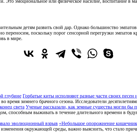
ни. Это эмоциональное или физическое насилие, воспитание в м
ительным детям развить свой дар. Однако большинство эмпатов 
дно переносим, поскольку порог сенсорной перегрузки эмпатов 
вь в мире.
Горбатые киты исполняют разные части своих песен 
 во время зимнего брачного сезона. Исследователи десятилетиям
Ученые рассказали, как земные существа могли бы п
дом, способным выживать в течение длительного времени в буду
«Небольшое опорожнение кишечника
е изменения окружающей среды, важно выяснить, что стало при