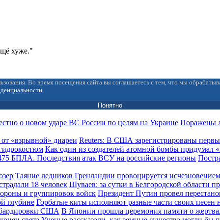
ещё хуже."
ьзования. Во время посещения сайта вы соглашаетесь с тем, что мы обрабаты
иденциальности
.
Понятно
Поражены л
Reuters: В США зарегистрированы первы
Как один из создателей атомной бомбы придумал
Постра
Таяние ледников Гренландии провоцируется исчезновением
Шуваев: за сутки в Белгородской области п
Президент Путин провел перестано
Горбатые киты исполняют разные части своих песен 
В Японии прошла церемония памяти о жертв
Ученые рассказали, как земные существа могли бы п