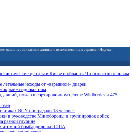
ваем ваши персональные данные с использованием сервиса «Яндекс.
огистические центры в Киеве и области. Что известно о новом
е летальные исходы от «взрывной» диареи
 «мокрый» гидрокостюм
давший, пожар в сортировочном центре Wildberries и 475
 озер
ри атаках ВСУ пострадали 18 человек
вки в руководстве Минобороны и группировок войск
на разной глубине
ах атомной бомбардировки США
ережить конец света