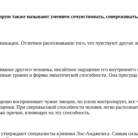
торую также называют умением сочувствовать, сопереживать.
икации. Отличное распознавание того, что чувствуют другие л
ание другого человека, инсайтное ощущение его внутреннего ми
зные уровни и формы эмпатической способности. Она присуща всем
орошо воспринимает чужие эмоции, но плохо контролирует, все ч
ения. При сверхвысокой способности человек легко распознает т
ко причин, влияющих на эту способность.
утверждают специалисты клиники Лос-Анджелеса. Самым сильным