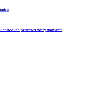
ошибки
 позволило развиться мозгу приматов