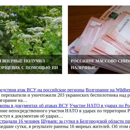
 ВПЕРВЫЕ ПОЛУЧИЛ
РОССИЯНЕ МАССОВО СНИ
БОРЩЕВИК С ПОМОЩЬЮ ИИ
НАЛИЧНЫЕ
Возгорание на Wildbe
перехватили и уничтожили 203 украинских беспилотника над ро
згорание на…
Участие НАТО в ударах по Ро
ние непосредственного участия НАТО в ударах по территории Р
оступ к документам об ударах…
Шуваев: за сутки в Белгородской области п
шедшие сутки, в результате ранены 16 мирных жителей. Об этом